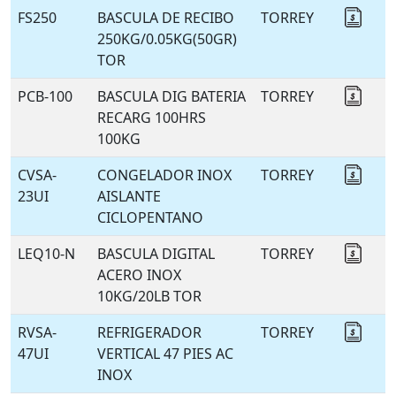
FS250
BASCULA DE RECIBO
TORREY
Coti
250KG/0.05KG(50GR)
TOR
PCB-100
BASCULA DIG BATERIA
TORREY
Coti
RECARG 100HRS
100KG
CVSA-
CONGELADOR INOX
TORREY
Coti
23UI
AISLANTE
CICLOPENTANO
LEQ10-N
BASCULA DIGITAL
TORREY
Coti
ACERO INOX
10KG/20LB TOR
RVSA-
REFRIGERADOR
TORREY
Coti
47UI
VERTICAL 47 PIES AC
INOX