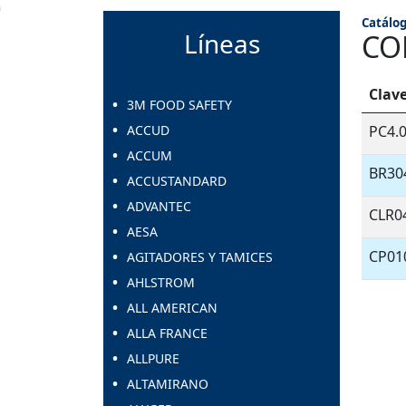
Catálog
Líneas
CO
Clav
3M FOOD SAFETY
ACCUD
PC4.
ACCUM
BR30
ACCUSTANDARD
ADVANTEC
CLR0
AESA
CP01
AGITADORES Y TAMICES
AHLSTROM
ALL AMERICAN
ALLA FRANCE
ALLPURE
ALTAMIRANO