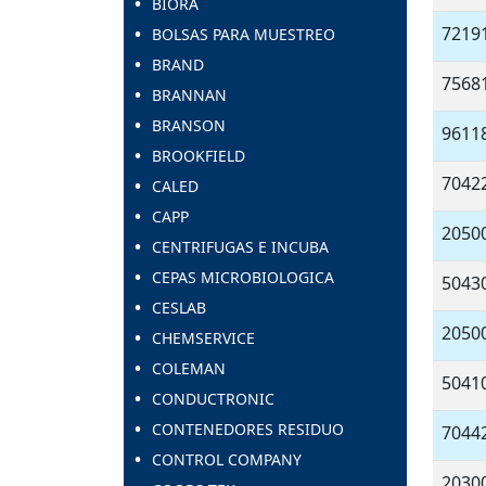
BIORA
7219
BOLSAS PARA MUESTREO
BRAND
7568
BRANNAN
BRANSON
9611
BROOKFIELD
7042
CALED
CAPP
2050
CENTRIFUGAS E INCUBA
CEPAS MICROBIOLOGICA
5043
CESLAB
2050
CHEMSERVICE
COLEMAN
5041
CONDUCTRONIC
CONTENEDORES RESIDUO
7044
CONTROL COMPANY
2030