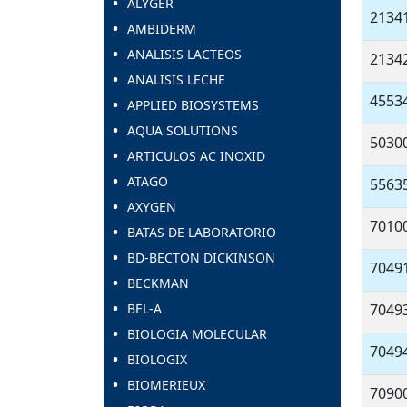
ALYGER
2134
AMBIDERM
ANALISIS LACTEOS
2134
ANALISIS LECHE
4553
APPLIED BIOSYSTEMS
AQUA SOLUTIONS
5030
ARTICULOS AC INOXID
ATAGO
5563
AXYGEN
7010
BATAS DE LABORATORIO
BD-BECTON DICKINSON
7049
BECKMAN
BEL-A
7049
BIOLOGIA MOLECULAR
7049
BIOLOGIX
BIOMERIEUX
7090