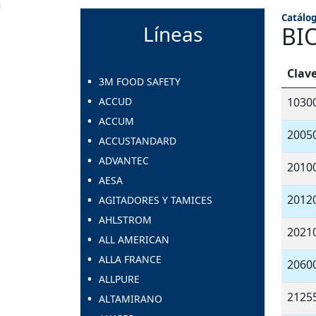
Catálog
Líneas
BI
Clav
3M FOOD SAFETY
ACCUD
1030
ACCUM
2005
ACCUSTANDARD
ADVANTEC
2010
AESA
2012
AGITADORES Y TAMICES
AHLSTROM
2021
ALL AMERICAN
ALLA FRANCE
2060
ALLPURE
2125
ALTAMIRANO