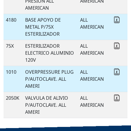
PRESION ALL
AMERICAN
AMERICAN
4180
BASE APOYO DE
ALL
Coti
METAL P/75X
AMERICAN
ESTERILIZADOR
75X
ESTERILIZADOR
ALL
Coti
ELECTRICO ALUMINIO
AMERICAN
120V
1010
OVERPRESSURE PLUG
ALL
Coti
P/AUTOCLAVE. ALL
AMERICAN
AMERI
2050K
VALVULA DE ALIVIO
ALL
Coti
P/AUTOCLAVE. ALL
AMERICAN
AMERI