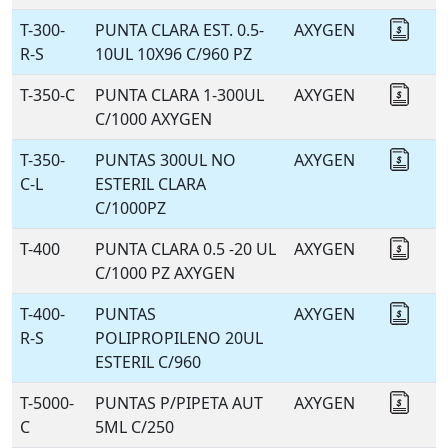
T-300-
PUNTA CLARA EST. 0.5-
AXYGEN
Coti
R-S
10UL 10X96 C/960 PZ
T-350-C
PUNTA CLARA 1-300UL
AXYGEN
Coti
C/1000 AXYGEN
T-350-
PUNTAS 300UL NO
AXYGEN
Coti
C-L
ESTERIL CLARA
C/1000PZ
T-400
PUNTA CLARA 0.5 -20 UL
AXYGEN
Coti
C/1000 PZ AXYGEN
T-400-
PUNTAS
AXYGEN
Coti
R-S
POLIPROPILENO 20UL
ESTERIL C/960
T-5000-
PUNTAS P/PIPETA AUT
AXYGEN
Coti
C
5ML C/250