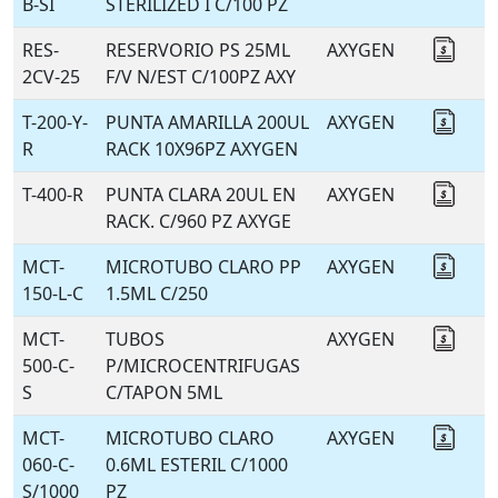
B-SI
STERILIZED I C/100 PZ
RES-
RESERVORIO PS 25ML
AXYGEN
Coti
2CV-25
F/V N/EST C/100PZ AXY
T-200-Y-
PUNTA AMARILLA 200UL
AXYGEN
Coti
R
RACK 10X96PZ AXYGEN
T-400-R
PUNTA CLARA 20UL EN
AXYGEN
Coti
RACK. C/960 PZ AXYGE
MCT-
MICROTUBO CLARO PP
AXYGEN
Coti
150-L-C
1.5ML C/250
MCT-
TUBOS
AXYGEN
Coti
500-C-
P/MICROCENTRIFUGAS
S
C/TAPON 5ML
MCT-
MICROTUBO CLARO
AXYGEN
Coti
060-C-
0.6ML ESTERIL C/1000
S/1000
PZ