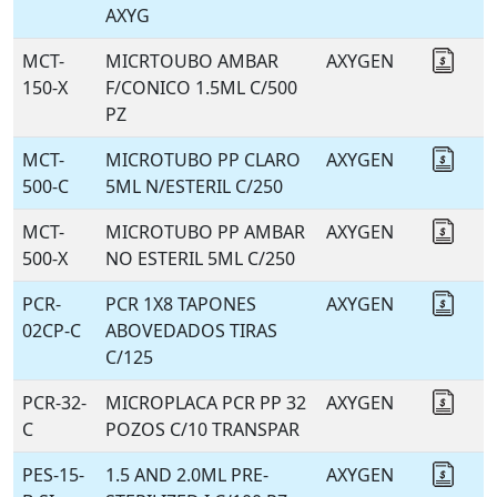
AXYG
MCT-
MICRTOUBO AMBAR
AXYGEN
Coti
150-X
F/CONICO 1.5ML C/500
PZ
MCT-
MICROTUBO PP CLARO
AXYGEN
Coti
500-C
5ML N/ESTERIL C/250
MCT-
MICROTUBO PP AMBAR
AXYGEN
Coti
500-X
NO ESTERIL 5ML C/250
PCR-
PCR 1X8 TAPONES
AXYGEN
Coti
02CP-C
ABOVEDADOS TIRAS
C/125
PCR-32-
MICROPLACA PCR PP 32
AXYGEN
Coti
C
POZOS C/10 TRANSPAR
PES-15-
1.5 AND 2.0ML PRE-
AXYGEN
Coti