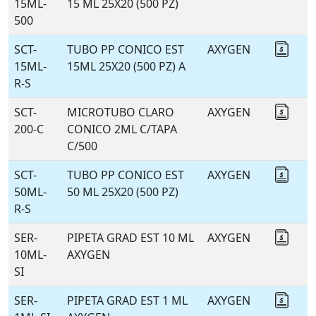
15ML-
15 ML 25X20 (500 PZ)
500
SCT-
TUBO PP CONICO EST
AXYGEN
Coti
15ML-
15ML 25X20 (500 PZ) A
R-S
SCT-
MICROTUBO CLARO
AXYGEN
Coti
200-C
CONICO 2ML C/TAPA
C/500
SCT-
TUBO PP CONICO EST
AXYGEN
Coti
50ML-
50 ML 25X20 (500 PZ)
R-S
SER-
PIPETA GRAD EST 10 ML
AXYGEN
Coti
10ML-
AXYGEN
SI
SER-
PIPETA GRAD EST 1 ML
AXYGEN
Coti