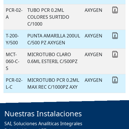
PCR-02-
TUBO PCR 0.2ML
AXYGEN
Coti
A
COLORES SURTIDO
C/1000
T-200-
PUNTA AMARILLA 200UL
AXYGEN
Coti
Y/500
C/500 PZ AXYGEN
MCT-
MICROTUBO CLARO
AXYGEN
Coti
060-C-
0.6ML ESTERIL C/500PZ
S
PCR-02-
MICROTUBO PCR 0.2ML
AXYGEN
Coti
L-C
MAX REC C/1000PZ AXY
Nuestras
Instalaciones
SAI, Soluciones Analíticas Integrales