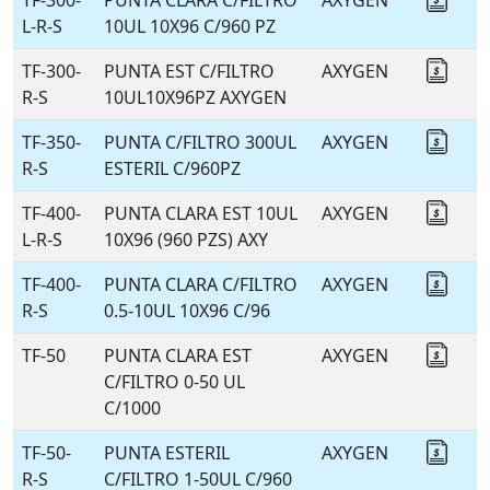
TF-300-
PUNTA CLARA C/FILTRO
AXYGEN
Coti
L-R-S
10UL 10X96 C/960 PZ
TF-300-
PUNTA EST C/FILTRO
AXYGEN
Coti
R-S
10UL10X96PZ AXYGEN
TF-350-
PUNTA C/FILTRO 300UL
AXYGEN
Coti
R-S
ESTERIL C/960PZ
TF-400-
PUNTA CLARA EST 10UL
AXYGEN
Coti
L-R-S
10X96 (960 PZS) AXY
TF-400-
PUNTA CLARA C/FILTRO
AXYGEN
Coti
R-S
0.5-10UL 10X96 C/96
TF-50
PUNTA CLARA EST
AXYGEN
Coti
C/FILTRO 0-50 UL
C/1000
TF-50-
PUNTA ESTERIL
AXYGEN
Coti
R-S
C/FILTRO 1-50UL C/960