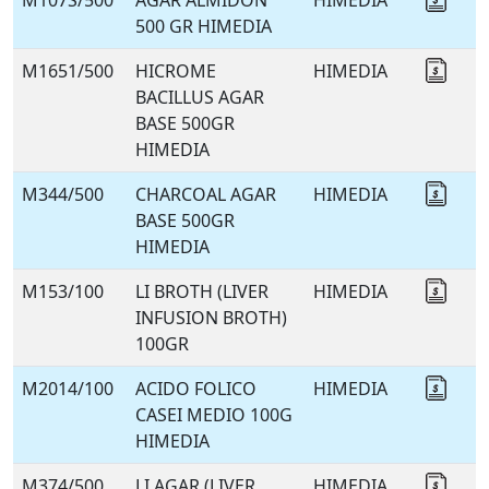
M107S/500
AGAR ALMIDON
HIMEDIA
Coti
500 GR HIMEDIA
M1651/500
HICROME
HIMEDIA
Coti
BACILLUS AGAR
BASE 500GR
HIMEDIA
M344/500
CHARCOAL AGAR
HIMEDIA
Coti
BASE 500GR
HIMEDIA
M153/100
LI BROTH (LIVER
HIMEDIA
Coti
INFUSION BROTH)
100GR
M2014/100
ACIDO FOLICO
HIMEDIA
Coti
CASEI MEDIO 100G
HIMEDIA
M374/500
LI AGAR (LIVER
HIMEDIA
Coti