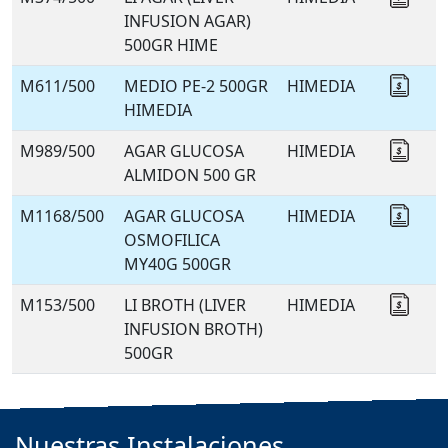
INFUSION AGAR)
500GR HIME
M611/500
MEDIO PE-2 500GR
HIMEDIA
Coti
HIMEDIA
M989/500
AGAR GLUCOSA
HIMEDIA
Coti
ALMIDON 500 GR
M1168/500
AGAR GLUCOSA
HIMEDIA
Coti
OSMOFILICA
MY40G 500GR
M153/500
LI BROTH (LIVER
HIMEDIA
Coti
INFUSION BROTH)
500GR
Nuestras
Instalaciones