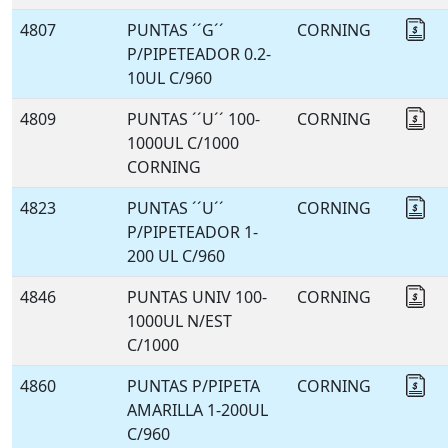
4807
PUNTAS ´´G´´
CORNING
Co
P/PIPETEADOR 0.2-
10UL C/960
4809
PUNTAS ´´U´´ 100-
CORNING
Co
1000UL C/1000
CORNING
4823
PUNTAS ´´U´´
CORNING
Co
P/PIPETEADOR 1-
200 UL C/960
4846
PUNTAS UNIV 100-
CORNING
Co
1000UL N/EST
C/1000
4860
PUNTAS P/PIPETA
CORNING
Co
AMARILLA 1-200UL
C/960