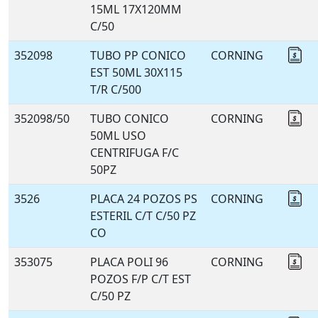
15ML 17X120MM
C/50
352098
TUBO PP CONICO
CORNING
Co
EST 50ML 30X115
T/R C/500
352098/50
TUBO CONICO
CORNING
Co
50ML USO
CENTRIFUGA F/C
50PZ
3526
PLACA 24 POZOS PS
CORNING
Co
ESTERIL C/T C/50 PZ
CO
353075
PLACA POLI 96
CORNING
Co
POZOS F/P C/T EST
C/50 PZ