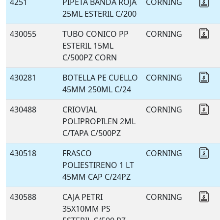
4251
PIPETA BANDA ROJA
CORNING
Co
25ML ESTERIL C/200
430055
TUBO CONICO PP
CORNING
Co
ESTERIL 15ML
C/500PZ CORN
430281
BOTELLA PE CUELLO
CORNING
Co
45MM 250ML C/24
430488
CRIOVIAL
CORNING
Co
POLIPROPILEN 2ML
C/TAPA C/500PZ
430518
FRASCO
CORNING
Co
POLIESTIRENO 1 LT
45MM CAP C/24PZ
430588
CAJA PETRI
CORNING
Co
35X10MM PS