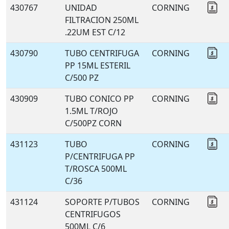
430767
UNIDAD
CORNING
Co
FILTRACION 250ML
.22UM EST C/12
430790
TUBO CENTRIFUGA
CORNING
Co
PP 15ML ESTERIL
C/500 PZ
430909
TUBO CONICO PP
CORNING
Co
1.5ML T/ROJO
C/500PZ CORN
431123
TUBO
CORNING
Co
P/CENTRIFUGA PP
T/ROSCA 500ML
C/36
431124
SOPORTE P/TUBOS
CORNING
Co
CENTRIFUGOS
500ML C/6