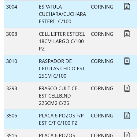
3004
ESPATULA
CORNING
Co
CUCHARA/CUCHARA
ESTERIL C/100
3008
CELL LIFTER ESTERIL
CORNING
Co
18CM LARGO C/100
PZ
3010
RASPADOR DE
CORNING
Co
CELULAS CHICO EST
25CM C/100
3293
FRASCO CULT CEL
CORNING
Co
EST CELLBIND
225CM2 C/25
3506
PLACA 6 POZOS F/P
CORNING
Co
EST C/T C/100 PZ
3516
PLACA 6 POZOS
CORNING
Co