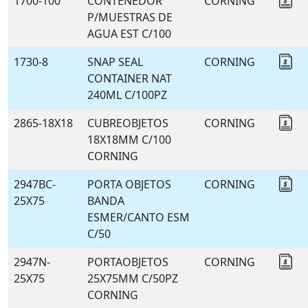
1700-100
CONTENEDOR
CORNING
Co
P/MUESTRAS DE
AGUA EST C/100
1730-8
SNAP SEAL
CORNING
Co
CONTAINER NAT
240ML C/100PZ
2865-18X18
CUBREOBJETOS
CORNING
Co
18X18MM C/100
CORNING
2947BC-
PORTA OBJETOS
CORNING
Co
25X75
BANDA
ESMER/CANTO ESM
C/50
2947N-
PORTAOBJETOS
CORNING
Co
25X75
25X75MM C/50PZ
CORNING