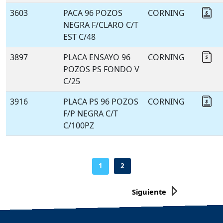
3603
PACA 96 POZOS
CORNING
Co
NEGRA F/CLARO C/T
EST C/48
3897
PLACA ENSAYO 96
CORNING
Co
POZOS PS FONDO V
C/25
3916
PLACA PS 96 POZOS
CORNING
Co
F/P NEGRA C/T
C/100PZ
-
1
2
Siguiente