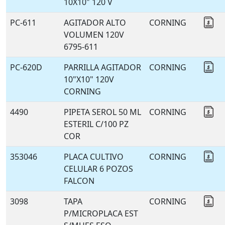
10X10" 120 V
PC-611
AGITADOR ALTO
CORNING
Co
VOLUMEN 120V
6795-611
PC-620D
PARRILLA AGITADOR
CORNING
Co
10"X10" 120V
CORNING
4490
PIPETA SEROL 50 ML
CORNING
Co
ESTERIL C/100 PZ
COR
353046
PLACA CULTIVO
CORNING
Co
CELULAR 6 POZOS
FALCON
3098
TAPA
CORNING
Co
P/MICROPLACA EST