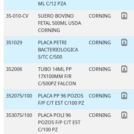
ML C/12 PZA
35-010-CV
SUERO BOVINO
CORNING
Co
FETAL 500ML USDA
CORNING
351029
PLACA PETRI
CORNING
Co
BACTERIOLOGICA
S/TC C/500
352006
TUBO 14ML PP
CORNING
Co
17X100MM F/R
C/500PZ FALCON
352075/100
PLACA PP 96 POZOS
CORNING
Co
F/P C/T EST C/100 PZ
353075/100
PLACA POLI 96
CORNING
Co
POZOS F/P C/T EST
C/100 PZ