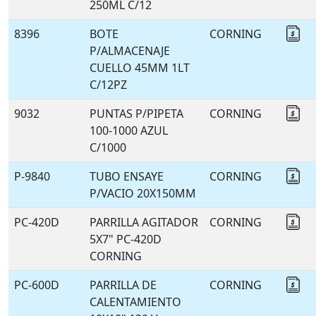
250ML C/12
8396
BOTE
CORNING
Co
P/ALMACENAJE
CUELLO 45MM 1LT
C/12PZ
9032
PUNTAS P/PIPETA
CORNING
Co
100-1000 AZUL
C/1000
P-9840
TUBO ENSAYE
CORNING
Co
P/VACIO 20X150MM
PC-420D
PARRILLA AGITADOR
CORNING
Co
5X7" PC-420D
CORNING
PC-600D
PARRILLA DE
CORNING
Co
CALENTAMIENTO