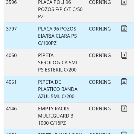
3596
PLACA POLI 96
CORNING
Co
POZOS F/P C/T C/50
PZ
3797
PLACA 96 POZOS
CORNING
Co
EIA/RIA CLARA PS
C/100PZ
4050
PIPETA
CORNING
Co
SEROLOGICA 5ML
PS ESTERIL C/200
4051
PIPETA DE
CORNING
Co
PLASTICO BANDA
AZUL 5ML C/200
4146
EMPTY RACKS
CORNING
Co
MULTIGUARD 3
1000 C/16PZ