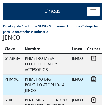
Líneas
Catálogo de Productos SAISA - Soluciones Analíticas Integrales
para Laboratorios e Industria
JENCO
Clave
Nombre
Línea
Cotizar
6173KBA
PHMETRO MESA
JENCO
Coti
ELECTRODO ATC Y
ACCESORIOS
PH619C
PHMETRO DIG
JENCO
Coti
BOLSILLO ATC PH 0-14
JENCO
618P
PH/TEMP Y ELECTRODO
JENCO
Coti