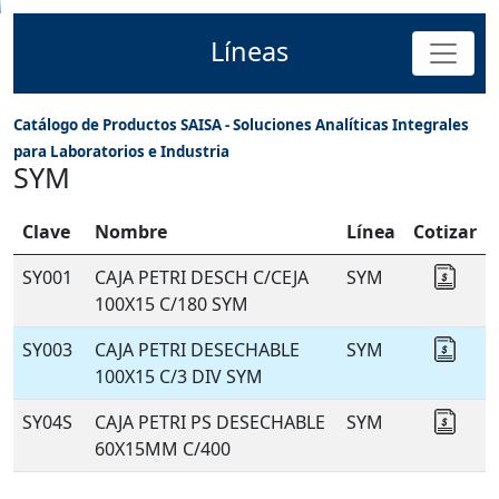
Líneas
Catálogo de Productos SAISA - Soluciones Analíticas Integrales
para Laboratorios e Industria
SYM
Clave
Nombre
Línea
Cotizar
SY001
CAJA PETRI DESCH C/CEJA
SYM
Coti
100X15 C/180 SYM
SY003
CAJA PETRI DESECHABLE
SYM
Coti
100X15 C/3 DIV SYM
SY04S
CAJA PETRI PS DESECHABLE
SYM
Coti
60X15MM C/400