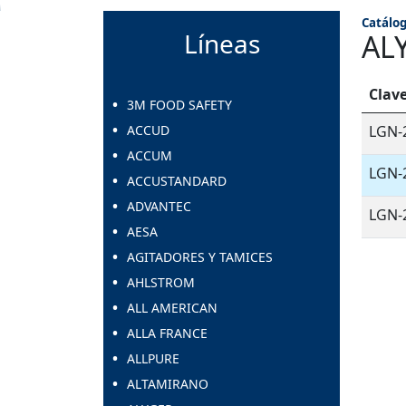
Catálog
Líneas
AL
Clav
3M FOOD SAFETY
ACCUD
LGN-
ACCUM
LGN-
ACCUSTANDARD
ADVANTEC
LGN-
AESA
AGITADORES Y TAMICES
AHLSTROM
ALL AMERICAN
ALLA FRANCE
ALLPURE
ALTAMIRANO