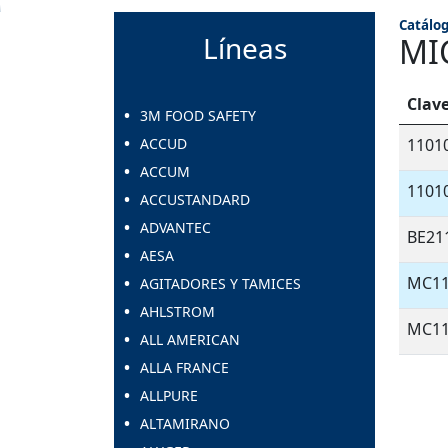
Catálog
Líneas
MI
Clav
3M FOOD SAFETY
ACCUD
1101
ACCUM
1101
ACCUSTANDARD
ADVANTEC
BE21
AESA
MC11
AGITADORES Y TAMICES
AHLSTROM
MC11
ALL AMERICAN
ALLA FRANCE
ALLPURE
ALTAMIRANO