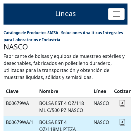
Líneas
Catálogo de Productos SAISA - Soluciones Analíticas Integrales
para Laboratorios e Industria
NASCO
Fabricante de bolsas y equipos de muestreo estériles y
desechables, fabricados en polietileno duradero,
utilizadas para la transportación y obtención de
muestras líquidas, sólidas y semisólidas.
Clave
Nombre
Línea
Cotizar
B00679WA
BOLSA EST 4 OZ/118
NASCO
Co
ML C/500 PZ NASCO
B00679WA/1
BOLSA EST 4
NASCO
Co
OZ/118ML PIEZA