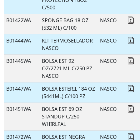
PROTECTION 18OZ
C/500
B01422WA
SPONGE BAG 18 OZ
NASCO
Co
(532 ML) C/100
B01444WA
KIT TERMOSELLADOR
NASCO
Co
NASCO
B01445WA
BOLSA EST 92
NASCO
Co
OZ/2721 ML C/250 PZ
NASCO
B01447WA
BOLSA ESTERIL 184 OZ
NASCO
Co
(5441ML) C/100 PZ
B01451WA
BOLSA EST 69 OZ
NASCO
Co
STANDUP C/250
WHIRLPAL
B01472WA
BOLSA EST NEGRA
NASCO
Co