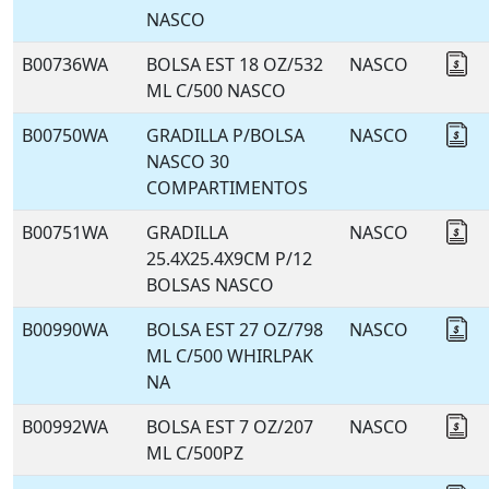
NASCO
B00736WA
BOLSA EST 18 OZ/532
NASCO
Co
ML C/500 NASCO
B00750WA
GRADILLA P/BOLSA
NASCO
Co
NASCO 30
COMPARTIMENTOS
B00751WA
GRADILLA
NASCO
Co
25.4X25.4X9CM P/12
BOLSAS NASCO
B00990WA
BOLSA EST 27 OZ/798
NASCO
Co
ML C/500 WHIRLPAK
NA
B00992WA
BOLSA EST 7 OZ/207
NASCO
Co
ML C/500PZ