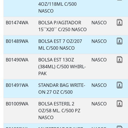
4OZ/118ML C/500
NASCO
B01474WA
BOLSA P/AGITADOR
NASCO
Co
15´´X20´´ C/250 NASCO
B01489WA
BOLSA EST 7 OZ/207
NASCO
Co
ML C/500 NASCO
B01490WA
BOLSA EST 13OZ
NASCO
Co
(384ML) C/500 WHIRL-
PAK
B01491WA
STANDAR BAG WRITE-
NASCO
Co
ON 27 OZ C/500
B01009WA
BOLSA ESTERIL 2
NASCO
Co
OZ/58 ML. C/500 PZ
NASCO