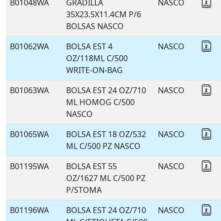
B01048WA
GRADILLA
NASCO
Co
35X23.5X11.4CM P/6
BOLSAS NASCO
B01062WA
BOLSA EST 4
NASCO
Co
OZ/118ML C/500
WRITE-ON-BAG
B01063WA
BOLSA EST 24 OZ/710
NASCO
Co
ML HOMOG C/500
NASCO
B01065WA
BOLSA EST 18 OZ/532
NASCO
Co
ML C/500 PZ NASCO
B01195WA
BOLSA EST 55
NASCO
Co
OZ/1627 ML C/500 PZ
P/STOMA
B01196WA
BOLSA EST 24 OZ/710
NASCO
Co