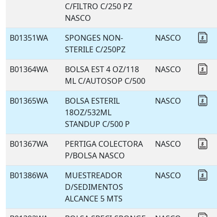
C/FILTRO C/250 PZ
NASCO
B01351WA
SPONGES NON-
NASCO
Co
STERILE C/250PZ
B01364WA
BOLSA EST 4 OZ/118
NASCO
Co
ML C/AUTOSOP C/500
B01365WA
BOLSA ESTERIL
NASCO
Co
18OZ/532ML
STANDUP C/500 P
B01367WA
PERTIGA COLECTORA
NASCO
Co
P/BOLSA NASCO
B01386WA
MUESTREADOR
NASCO
Co
D/SEDIMENTOS
ALCANCE 5 MTS