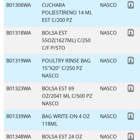
B01306WA
CUCHARA
NASCO
Co
POLIESTIRENO 14 ML
EST C/200 PZ
B01318WA
BOLSA EST
NASCO
Co
55OZ(1627ML) C/250
C/F P/STO
B01319WA
POULTRY RINSE BAG
NASCO
Co
15"X20" C/250 PZ
NASCO
B01323WA
BOLSA EST 69
NASCO
Co
OZ/2041 ML C/500 PZ
NASCO
B01339WA
BAG WRITE-ON 4 OZ
NASCO
Co
118ML
B01348WA
BOLSA EST 24 OZ
NASCO
Co