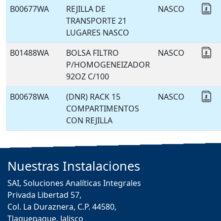
B00677WA
REJILLA DE
NASCO
Co
TRANSPORTE 21
LUGARES NASCO
B01488WA
BOLSA FILTRO
NASCO
Co
P/HOMOGENEIZADOR
92OZ C/100
B00678WA
(DNR) RACK 15
NASCO
Co
COMPARTIMENTOS
CON REJILLA
Nuestras
Instalaciones
SAI, Soluciones Analíticas Integrales
Privada Libertad 57,
Col. La Duraznera, C.P. 44580,
Tlaquepaque, Jalisco