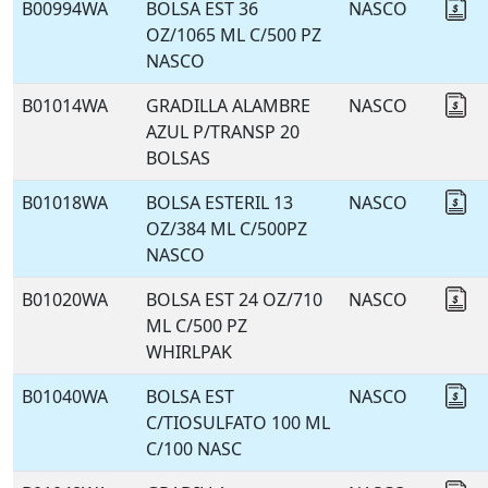
B00994WA
BOLSA EST 36
NASCO
Co
OZ/1065 ML C/500 PZ
NASCO
B01014WA
GRADILLA ALAMBRE
NASCO
Co
AZUL P/TRANSP 20
BOLSAS
B01018WA
BOLSA ESTERIL 13
NASCO
Co
OZ/384 ML C/500PZ
NASCO
B01020WA
BOLSA EST 24 OZ/710
NASCO
Co
ML C/500 PZ
WHIRLPAK
B01040WA
BOLSA EST
NASCO
Co
C/TIOSULFATO 100 ML
C/100 NASC