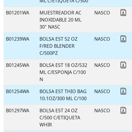
ML C/ETIQUETA C/500
B01201WA
MUESTREADOR AC
NASCO
Co
INOXIDABLE 20 ML
30" NASC
B01239WA
BOLSA EST 52 OZ
NASCO
Co
F/RED BLENDER
C/500PZ
B01245WA
BOLSA EST 18 OZ/532
NASCO
Co
ML C/ESPONJA C/100
N
B01254WA
BOLSA EST THIO BAG
NASCO
Co
10.1OZ/300 ML C/100
B01297WA
BOLSA EST 24 OZ
NASCO
Co
C/500 C/ETIQUETA
WHIR