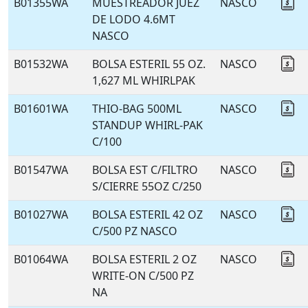
B01355WA
MUESTREADOR JUEZ
NASCO
Co
DE LODO 4.6MT
NASCO
B01532WA
BOLSA ESTERIL 55 OZ.
NASCO
Co
1,627 ML WHIRLPAK
B01601WA
THIO-BAG 500ML
NASCO
Co
STANDUP WHIRL-PAK
C/100
B01547WA
BOLSA EST C/FILTRO
NASCO
Co
S/CIERRE 55OZ C/250
B01027WA
BOLSA ESTERIL 42 OZ
NASCO
Co
C/500 PZ NASCO
B01064WA
BOLSA ESTERIL 2 OZ
NASCO
Co
WRITE-ON C/500 PZ
NA