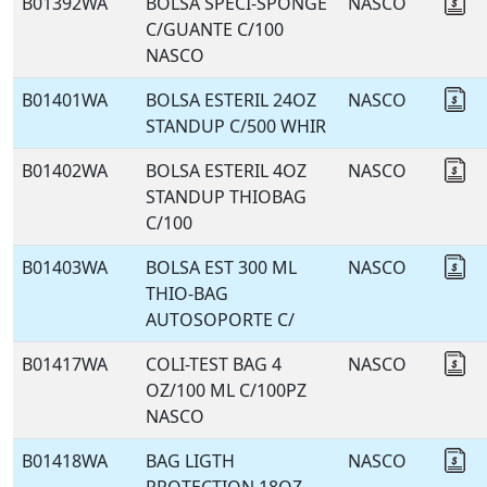
B01392WA
BOLSA SPECI-SPONGE
NASCO
Co
C/GUANTE C/100
NASCO
B01401WA
BOLSA ESTERIL 24OZ
NASCO
Co
STANDUP C/500 WHIR
B01402WA
BOLSA ESTERIL 4OZ
NASCO
Co
STANDUP THIOBAG
C/100
B01403WA
BOLSA EST 300 ML
NASCO
Co
THIO-BAG
AUTOSOPORTE C/
B01417WA
COLI-TEST BAG 4
NASCO
Co
OZ/100 ML C/100PZ
NASCO
B01418WA
BAG LIGTH
NASCO
Co