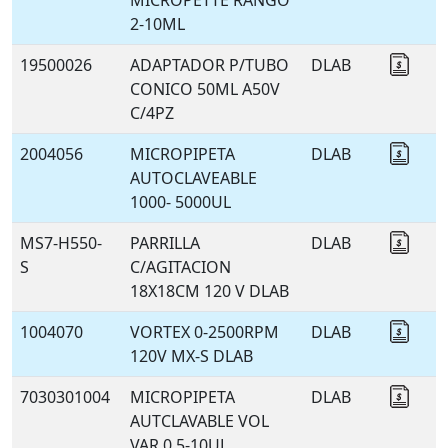
MICROPETTE RANGO
2-10ML
19500026
ADAPTADOR P/TUBO
DLAB
Coti
CONICO 50ML A50V
C/4PZ
2004056
MICROPIPETA
DLAB
Coti
AUTOCLAVEABLE
1000- 5000UL
MS7-H550-
PARRILLA
DLAB
Coti
S
C/AGITACION
18X18CM 120 V DLAB
1004070
VORTEX 0-2500RPM
DLAB
Coti
120V MX-S DLAB
7030301004
MICROPIPETA
DLAB
Coti
AUTCLAVABLE VOL
VAR 0.5-10UL