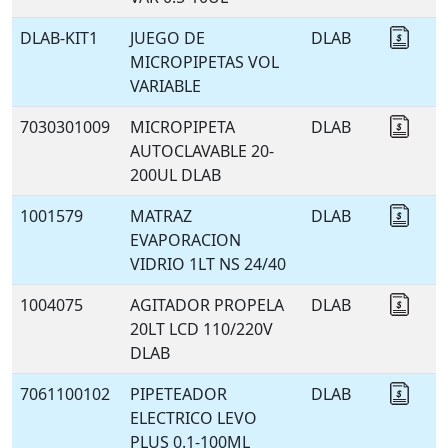
DLAB-KIT1
JUEGO DE
DLAB
Coti
MICROPIPETAS VOL
VARIABLE
7030301009
MICROPIPETA
DLAB
Coti
AUTOCLAVABLE 20-
200UL DLAB
1001579
MATRAZ
DLAB
Coti
EVAPORACION
VIDRIO 1LT NS 24/40
1004075
AGITADOR PROPELA
DLAB
Coti
20LT LCD 110/220V
DLAB
7061100102
PIPETEADOR
DLAB
Coti
ELECTRICO LEVO
PLUS 0.1-100ML