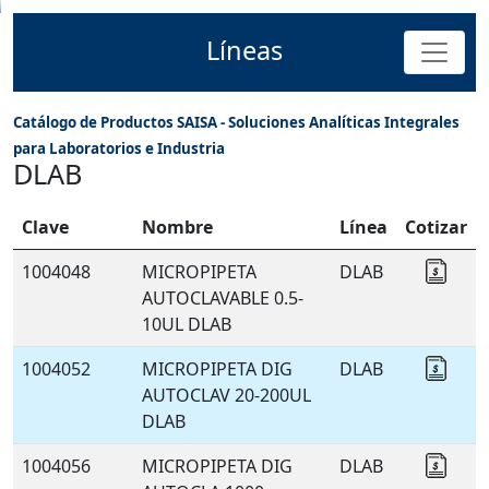
Líneas
Catálogo de Productos SAISA - Soluciones Analíticas Integrales
para Laboratorios e Industria
DLAB
Clave
Nombre
Línea
Cotizar
1004048
MICROPIPETA
DLAB
Coti
AUTOCLAVABLE 0.5-
10UL DLAB
1004052
MICROPIPETA DIG
DLAB
Coti
AUTOCLAV 20-200UL
DLAB
1004056
MICROPIPETA DIG
DLAB
Coti