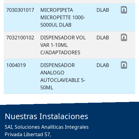
7030301017
MICROPIPETA
DLAB
Coti
MICROPETTE 1000-
5000UL DLAB
7032100102
DISPENSADOR VOL
DLAB
Coti
VAR 1-10ML
C/ADAPTADORES
1004019
DISPENSADOR
DLAB
Coti
ANALOGO
AUTOCLAVEABLE 5-
50ML
Nuestras
Instalaciones
SAI, Soluciones Analíticas Integrales
Privada Libertad 57,