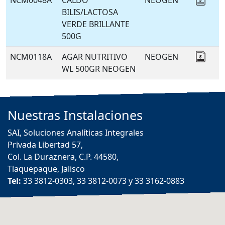
NCM0048A
CALDO
NEOGEN
Coti
BILIS/LACTOSA
VERDE BRILLANTE
500G
NCM0118A
AGAR NUTRITIVO
NEOGEN
Coti
WL 500GR NEOGEN
Nuestras
Instalaciones
SAI, Soluciones Analíticas Integrales
Privada Libertad 57,
Col. La Duraznera, C.P. 44580,
Tlaquepaque, Jalisco
Tel:
33 3812-0303, 33 3812-0073 y 33 3162-0883