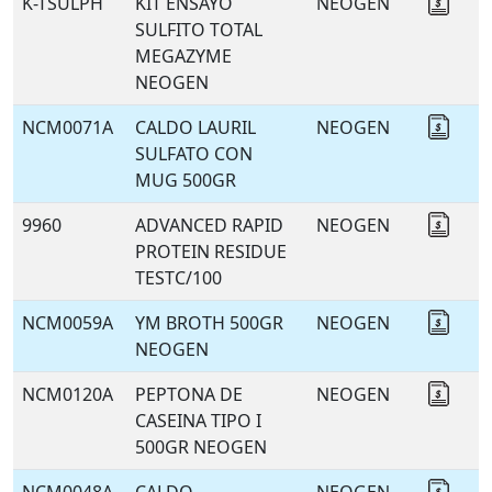
K-TSULPH
KIT ENSAYO
NEOGEN
Coti
SULFITO TOTAL
MEGAZYME
NEOGEN
NCM0071A
CALDO LAURIL
NEOGEN
Coti
SULFATO CON
MUG 500GR
9960
ADVANCED RAPID
NEOGEN
Coti
PROTEIN RESIDUE
TESTC/100
NCM0059A
YM BROTH 500GR
NEOGEN
Coti
NEOGEN
NCM0120A
PEPTONA DE
NEOGEN
Coti
CASEINA TIPO I
500GR NEOGEN