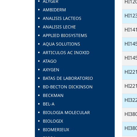
ALYGER
HI12
AMBIDERM
HI12
ANALISIS LACTEOS
ANALISIS LECHE
HI14
APPLIED BIOSYSTEMS
HI14
AQUA SOLUTIONS
ARTICULOS AC INOXID
HI14
ATAGO
AXYGEN
HI22
BATAS DE LABORATORIO
HI22
BD-BECTON DICKINSON
BECKMAN
HI32
BEL-A
BIOLOGIA MOLECULAR
HI38
BIOLOGIX
HI38
BIOMERIEUX