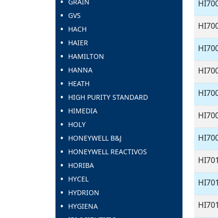
GRAIN
HI70
GVS
HI70
HACH
HAIER
HI70
HAMILTON
HANNA
HI70
HEATH
HI70
HIGH PURITY STANDARD
HIMEDIA
HI70
HOLY
HI7
HONEYWELL B&J
HONEYWELL REACTIVOS
HI70
HORIBA
HYCEL
HI70
HYDRION
HI70
HYGIENA