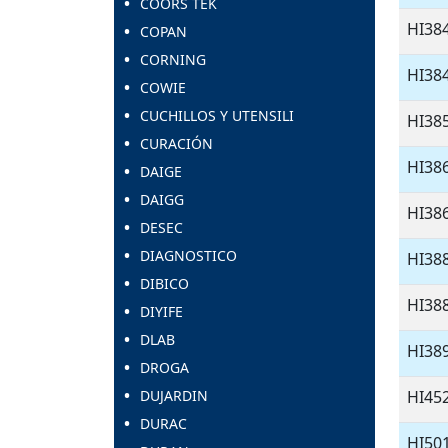
COORS TEK
HI38
COPAN
CORNING
HI38
COWIE
CUCHILLOS Y UTENSILI
HI38
CURACIÓN
HI38
DAIGE
DAIGG
HI38
DESEC
DIAGNOSTICO
HI38
DIBICO
HI38
DIYIFE
DLAB
HI38
DROGA
DUJARDIN
HI45
DURAC
HI50