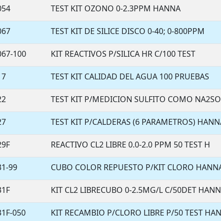
054
TEST KIT OZONO 0-2.3PPM HANNA
067
TEST KIT DE SILICE DISCO 0-40; 0-800PPM
067-100
KIT REACTIVOS P/SILICA HR C/100 TEST
17
TEST KIT CALIDAD DEL AGUA 100 PRUEBAS
22
TEST KIT P/MEDICION SULFITO COMO NA2SO
27
TEST KIT P/CALDERAS (6 PARAMETROS) HANN
29F
REACTIVO CL2 LIBRE 0.0-2.0 PPM 50 TEST H
31-99
CUBO COLOR REPUESTO P/KIT CLORO HANN
31F
KIT CL2 LIBRECUBO 0-2.5MG/L C/50DET HANN
31F-050
KIT RECAMBIO P/CLORO LIBRE P/50 TEST HA