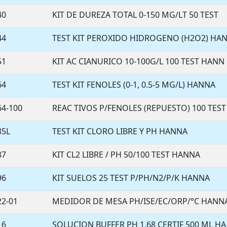
40
KIT DE DUREZA TOTAL 0-150 MG/LT 50 TEST
44
TEST KIT PEROXIDO HIDROGENO (H2O2) HA
51
KIT AC CIANURICO 10-100G/L 100 TEST HANN
64
TEST KIT FENOLES (0-1, 0.5-5 MG/L) HANNA
64-100
REAC TIVOS P/FENOLES (REPUESTO) 100 TEST
85L
TEST KIT CLORO LIBRE Y PH HANNA
87
KIT CL2 LIBRE / PH 50/100 TEST HANNA
96
KIT SUELOS 25 TEST P/PH/N2/P/K HANNA
22-01
MEDIDOR DE MESA PH/ISE/EC/ORP/°C HANN
16
SOLUCION BUFFER PH 1.68 CERTIF 500 ML HA