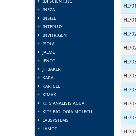
IBI SCIENTIFIC
HI70
INEZA
INSIZE
HI70
INTERLUX
HI7
INVITRIGEN
ISOLA
HI7
JALME
JENCO
HI70
JT BAKER
HI70
KARAL
KARTELL
HI70
KIMAX
KITS ANALISIS AGUA
HI7
KITS BIOLOGIA MOLECU
HI70
LABSYSTEMS
LAMOT
HI70