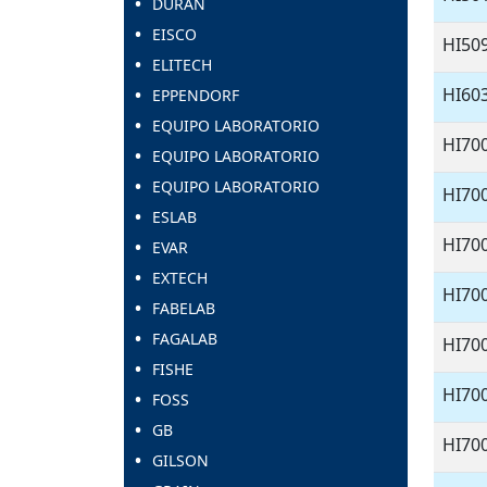
DURAN
EISCO
HI50
ELITECH
HI60
EPPENDORF
EQUIPO LABORATORIO
HI70
EQUIPO LABORATORIO
EQUIPO LABORATORIO
HI70
ESLAB
HI70
EVAR
EXTECH
HI70
FABELAB
FAGALAB
HI70
FISHE
HI70
FOSS
GB
HI70
GILSON