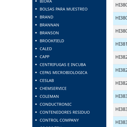
BIORA
HI38
BOLSAS PARA MUESTREO
BRAND
HI38
BRANNAN
HI38
BRANSON
BROOKFIELD
HI38
CALED
CAPP
HI38
CENTRIFUGAS E INCUBA
HI38
CEPAS MICROBIOLOGICA
CESLAB
HI38
CHEMSERVICE
HI38
COLEMAN
CONDUCTRONIC
HI38
CONTENEDORES RESIDUO
CONTROL COMPANY
HI38