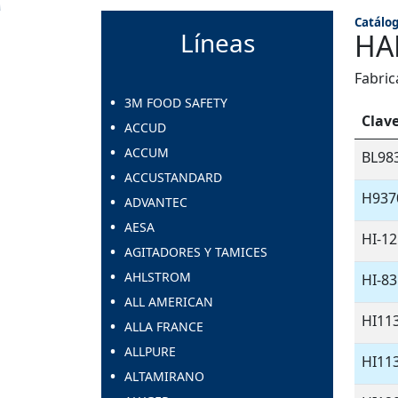
Catálog
Líneas
HA
Fabric
3M FOOD SAFETY
Clav
ACCUD
ACCUM
BL98
ACCUSTANDARD
H937
ADVANTEC
AESA
HI-1
AGITADORES Y TAMICES
AHLSTROM
HI-8
ALL AMERICAN
HI11
ALLA FRANCE
ALLPURE
HI11
ALTAMIRANO