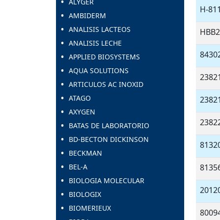
ALYGER
H-81
AMBIDERM
ANALISIS LACTEOS
HBB
ANALISIS LECHE
8430
APPLIED BIOSYSTEMS
AQUA SOLUTIONS
2382
ARTICULOS AC INOXID
ATAGO
2382
AXYGEN
2382
BATAS DE LABORATORIO
BD-BECTON DICKINSON
8132
BECKMAN
BEL-A
8135
BIOLOGIA MOLECULAR
2012
BIOLOGIX
BIOMERIEUX
8009