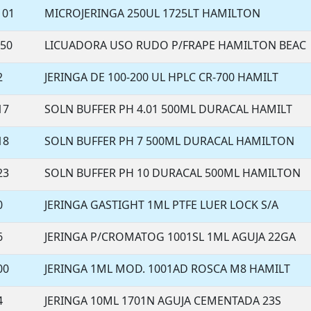
101
MICROJERINGA 250UL 1725LT HAMILTON
250
LICUADORA USO RUDO P/FRAPE HAMILTON BEAC
2
JERINGA DE 100-200 UL HPLC CR-700 HAMILT
17
SOLN BUFFER PH 4.01 500ML DURACAL HAMILT
18
SOLN BUFFER PH 7 500ML DURACAL HAMILTON
23
SOLN BUFFER PH 10 DURACAL 500ML HAMILTON
0
JERINGA GASTIGHT 1ML PTFE LUER LOCK S/A
6
JERINGA P/CROMATOG 1001SL 1ML AGUJA 22GA
00
JERINGA 1ML MOD. 1001AD ROSCA M8 HAMILT
4
JERINGA 10ML 1701N AGUJA CEMENTADA 23S