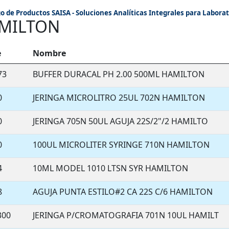
o de Productos SAISA - Soluciones Analíticas Integrales para Laborat
MILTON
e
Nombre
73
BUFFER DURACAL PH 2.00 500ML HAMILTON
0
JERINGA MICROLITRO 25UL 702N HAMILTON
0
JERINGA 705N 50UL AGUJA 22S/2"/2 HAMILTO
0
100UL MICROLITER SYRINGE 710N HAMILTON
4
10ML MODEL 1010 LTSN SYR HAMILTON
8
AGUJA PUNTA ESTILO#2 CA 22S C/6 HAMILTON
300
JERINGA P/CROMATOGRAFIA 701N 10UL HAMILT