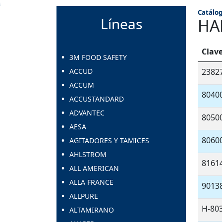
Catálog
Líneas
HA
Clav
3M FOOD SAFETY
ACCUD
2382
ACCUM
8040
ACCUSTANDARD
ADVANTEC
8050
AESA
8060
AGITADORES Y TAMICES
AHLSTROM
8161
ALL AMERICAN
ALLA FRANCE
9013
ALLPURE
H-80
ALTAMIRANO